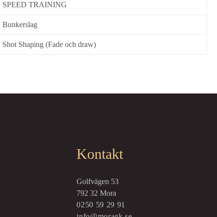
SPEED TRAINING
Bunkerslag
Shot Shaping (Fade och draw)
Kontakt
Golfvägen 53
792 32 Mora
0250 59 29 91
info@moragk.se