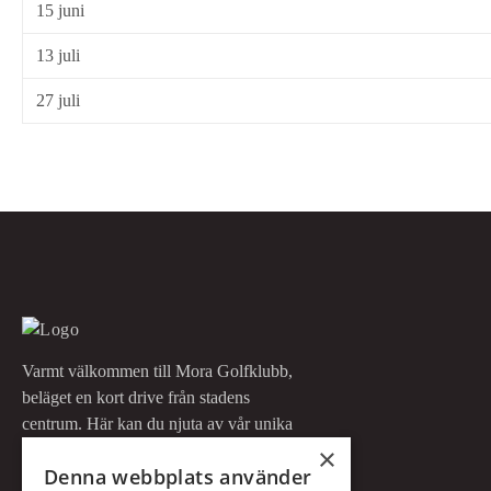
15 juni
13 juli
27 juli
Varmt välkommen till Mora Golfklubb,
beläget en kort drive från stadens
centrum. Här kan du njuta av vår unika
skogsbana, rankad bland de tio bästa
×
Denna webbplats använder
skogsbanorna i Sverige!