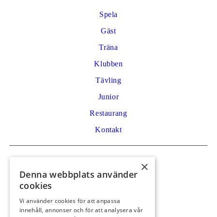
Spela
Gäst
Träna
Klubben
Tävling
Junior
Restaurang
Kontakt
Kontakt
×
Denna webbplats använder
Golfvägen 53
cookies
792 32 Mora
Vi använder cookies för att anpassa
0250 59 29 91
innehåll, annonser och för att analysera vår