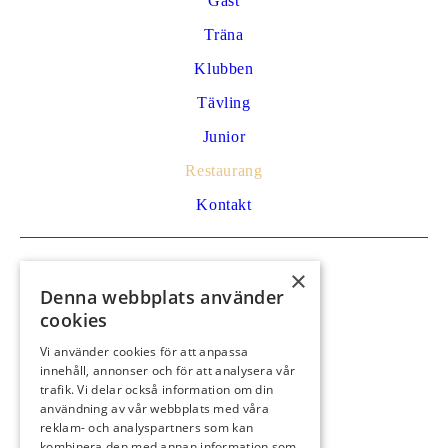
Gäst
Träna
Klubben
Tävling
Junior
Restaurang
Kontakt
Kontakt
×
Denna webbplats använder
Golfvägen 53
cookies
792 32 Mora
Vi använder cookies för att anpassa
0250 59 29 91
innehåll, annonser och för att analysera vår
info@moragk.se
trafik. Vi delar också information om din
användning av vår webbplats med våra
reklam- och analyspartners som kan
Öppettider kansli/shop:
kombinera den med annan information som