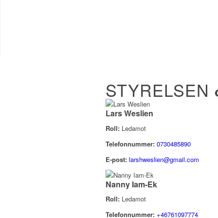
STYRELSEN
Lars Weslien
Roll:
Ledamot
Telefonnummer:
0730485890
E-post:
larshweslien@gmail.com
Nanny Iam-Ek
Roll:
Ledamot
Telefonnummer:
+46761097774