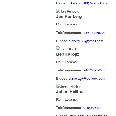
E-post:
hillerstrom68@outlook.com
Jan Runberg
Roll:
Ledamot
Telefonnummer:
+46728869708
E-post:
runberg.59@gmail.com
Bertil Kröjtz
Roll:
Ledamot
Telefonnummer:
+46703754048
E-post:
bkmoragk@outlook.com
Johan Hållbus
Roll:
Ledamot
Telefonnummer:
0705196434
E-post:
johan.hallbus@norvida.se