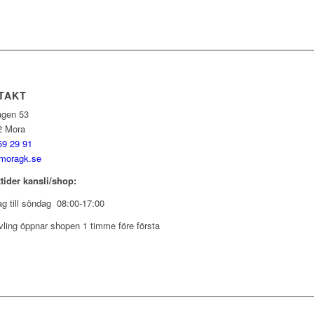
TAKT
ägen 53
2 Mora
59 29 91
moragk.se
tider kansli/shop:
g till söndag 08:00-17:00
vling öppnar shopen 1 timme före första