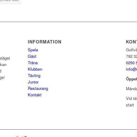
INFORMATION
KON
Spela
Golfv
Gäst
792 3
eläget
Träna
0250 
 kan
Klubben
info@
d
Tävling
ge!
Öppet
Junior
Restaurang
Månda
Kontakt
Vid tä
start