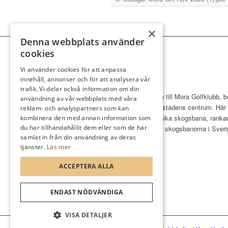
×
Denna webbplats använder
cookies
Vi använder cookies för att anpassa
innehåll, annonser och för att analysera vår
trafik. Vi delar också information om din
Varmt välkommen till Mora Golfklubb, b
användning av vår webbplats med våra
en kort drive från stadens centrum. Här
reklam- och analyspartners som kan
du njuta av vår unika skogsbana, ranka
kombinera den med annan information som
du har tillhandahållit dem eller som de har
bland de tio bästa skogsbanorna i Sveri
samlat in från din användning av deras
tjänster.
Läs mer
ACCEPTERA ALLA
ENDAST NÖDVÄNDIGA
VISA DETALJER