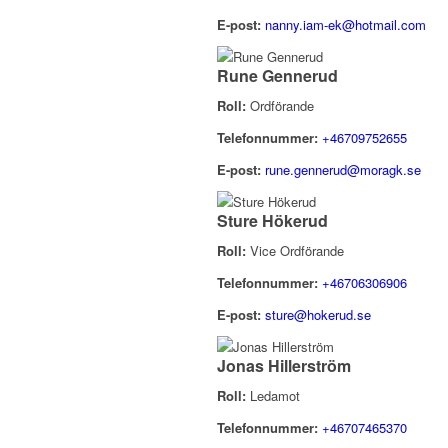
E-post:
nanny.iam-ek@hotmail.com
Rune Gennerud
Roll:
Ordförande
Telefonnummer:
+46709752655
E-post:
rune.gennerud@moragk.se
Sture Hökerud
Roll:
Vice Ordförande
Telefonnummer:
+46706306906
E-post:
sture@hokerud.se
Jonas Hillerström
Roll:
Ledamot
Telefonnummer:
+46707465370