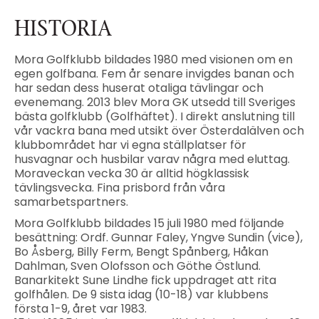
HISTORIA
Mora Golfklubb bildades 1980 med visionen om en
egen golfbana. Fem år senare invigdes banan och
har sedan dess huserat otaliga tävlingar och
evenemang. 2013 blev Mora GK utsedd till Sveriges
bästa golfklubb (Golfhäftet). I direkt anslutning till
vår vackra bana med utsikt över Österdalälven och
klubbområdet har vi egna ställplatser för
husvagnar och husbilar varav några med eluttag.
Moraveckan vecka 30 är alltid högklassisk
tävlingsvecka. Fina prisbord från våra
samarbetspartners.
Mora Golfklubb bildades 15 juli 1980 med följande
besättning: Ordf. Gunnar Faley, Yngve Sundin (vice),
Bo Åsberg, Billy Ferm, Bengt Spånberg, Håkan
Dahlman, Sven Olofsson och Göthe Östlund.
Banarkitekt Sune Lindhe fick uppdraget att rita
golfhålen. De 9 sista idag (10-18) var klubbens
första 1-9, året var 1983.