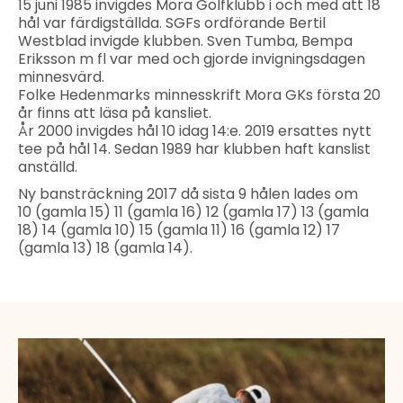
15 juni 1985 invigdes Mora Golfklubb i och med att 18
hål var färdigställda. SGFs ordförande Bertil
Westblad invigde klubben. Sven Tumba, Bempa
Eriksson m fl var med och gjorde invigningsdagen
minnesvärd.
Folke Hedenmarks minnesskrift Mora GKs första 20
år finns att läsa på kansliet.
År 2000 invigdes hål 10 idag 14:e. 2019 ersattes nytt
tee på hål 14. Sedan 1989 har klubben haft kanslist
anställd.
Ny bansträckning 2017 då sista 9 hålen lades om
10 (gamla 15) 11 (gamla 16) 12 (gamla 17) 13 (gamla
18) 14 (gamla 10) 15 (gamla 11) 16 (gamla 12) 17
(gamla 13) 18 (gamla 14).