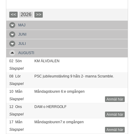
<<
2026
>>
MAJ
JUNI
JULI
AUGUSTI
02
Sön
KM ÄLVDALEN
Slagspel
08
Lör
PSC jubileumstävling 9 håls 2- manna Scramble.
Slagspel
10
Mån
Måndagstouren 6:e omgången
Slagspel
Anmäl här
12
Ons
DAM o HERRGOLF
Slagspel
Anmäl här
17
Mån
Måndagstouren7:e omgången
Slagspel
Anmäl här