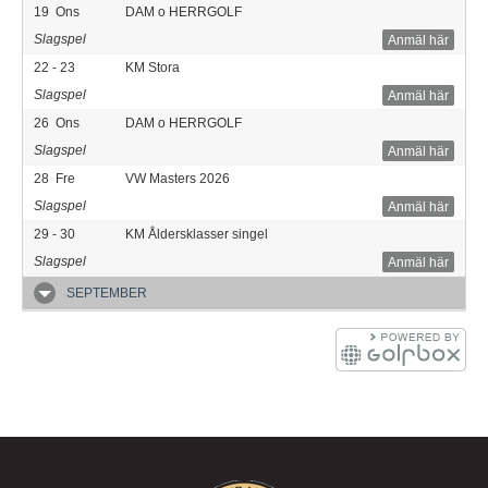
19
Ons
DAM o HERRGOLF
Slagspel
Anmäl här
22 - 23
KM Stora
Slagspel
Anmäl här
26
Ons
DAM o HERRGOLF
Slagspel
Anmäl här
28
Fre
VW Masters 2026
Slagspel
Anmäl här
29 - 30
KM Åldersklasser singel
Slagspel
Anmäl här
SEPTEMBER