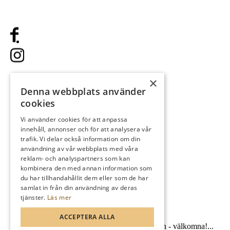
2026-05-06 - 2026-10-15:
Lägesförbättring gäller ej
×
Denna webbplats använder
cookies
Vi använder cookies för att anpassa
innehåll, annonser och för att analysera vår
SENASTE NYTT
trafik. Vi delar också information om din
användning av vår webbplats med våra
reklam- och analyspartners som kan
kombinera den med annan information som
11 juni 2025
du har tillhandahållit dem eller som de har
samlat in från din användning av deras
tjänster.
Läs mer
WILSON DEMODAG!
ACCEPTERA ALLA
Rangen är öppen för säsongen med bollmaskin - välkomna!...