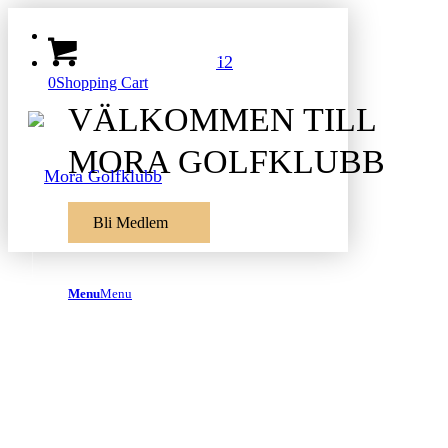
1
2
0
Shopping Cart
VÄLKOMMEN TILL
MORA GOLFKLUBB
Bli Medlem
Menu
Menu