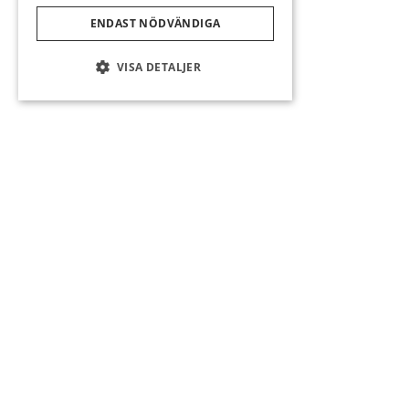
ENDAST NÖDVÄNDIGA
Läs mer
VISA DETALJER
11 juni 2025
Äventyrs green börjar ta form
Rangen är öppen för säsongen med bollmaskin - välkomna!...
Läs mer
10 juni 2025
Förläng säsongen och bli med Mora Gk på golfresa till Protugal!
Rangen är öppen för säsongen med bollmaskin - välkomna!...
Läs mer
«
1
…
39
40
41
42
»