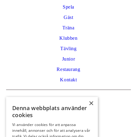
Spela
Gäst
Träna
Klubben
Tävling
Junior
Restaurang
Kontakt
Kontakt
×
Denna webbplats använder
Golfvägen 53
cookies
792 32 Mora
Vi använder cookies för att anpassa
0250 59 29 91
innehåll, annonser och för att analysera vår
info@moragk.se
trafik. Vi delar också information om din