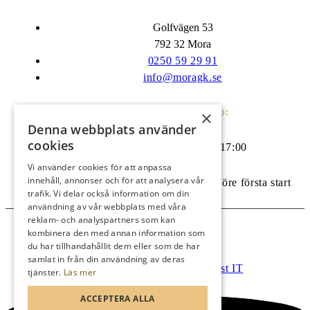
Golfvägen 53
792 32 Mora
0250 59 29 91
info@moragk.se
Öppettider kansli/shop:
×
Denna webbplats använder
cookies
Måndag till söndag 08:00-17:00
Vi använder cookies för att anpassa
innehåll, annonser och för att analysera vår
Vid tävling öppnar shopen 1 timme före första start
trafik. Vi delar också information om din
användning av vår webbplats med våra
reklam- och analyspartners som kan
kombinera den med annan information som
© Mora golfklubb
du har tillhandahållit dem eller som de har
Administration
samlat in från din användning av deras
Hemsidan levereras av Kust IT
tjänster.
Läs mer
ACCEPTERA ALLA