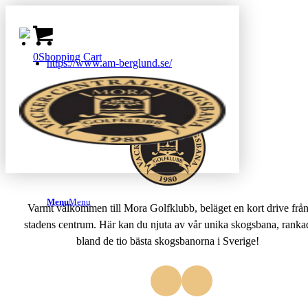
0
Shopping Cart
https://www.am-berglund.se/
Menu
Menu
Varmt välkommen till Mora Golfklubb, beläget en kort drive frå
stadens centrum. Här kan du njuta av vår unika skogsbana, ranka
bland de tio bästa skogsbanorna i Sverige!