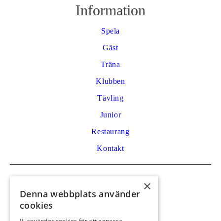
Information
Spela
Gäst
Träna
Klubben
Tävling
Junior
Restaurang
Kontakt
Kontakt
×
Denna webbplats använder
Golfvägen 53
cookies
792 32 Mora
Vi använder cookies för att anpassa