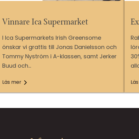
Vinnare Ica Supermarket
Ex
I Ica Supermarkets Irish Greensome
Ra
önskar vi grattis till Jonas Danielsson och
lö
Tommy Nyström i A-klassen, samt Jerker
30
Buud och…
all
Läs mer
Läs