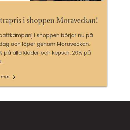
trapris i shoppen Moraveckan!
battkampanj i shoppen börjar nu på
rdag och löper genom Moraveckan.
% på alla kläder och kepsar. 20% på
a…
 mer