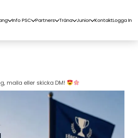
ang
Info PSC
Partners
Träna
Junior
Kontakt
Logga In
g, maila eller skicka DM!