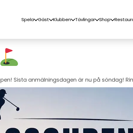
Spela
Gäst
Klubben
Tävlingar
Shop
Restaur
cupen! Sista anmälningsdagen är nu på söndag! Rin