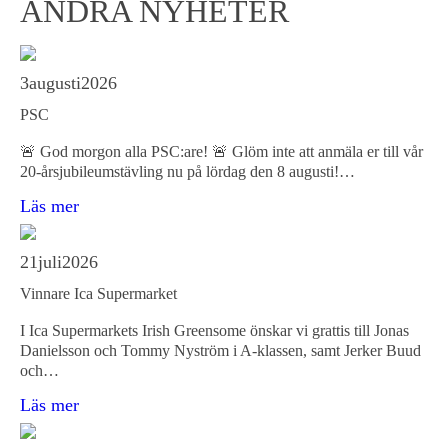
ANDRA NYHETER
3
augusti
2026
PSC
🚨 God morgon alla PSC:are! 🚨 Glöm inte att anmäla er till vår
20-årsjubileumstävling nu på lördag den 8 augusti!…
Läs mer
21
juli
2026
Vinnare Ica Supermarket
I Ica Supermarkets Irish Greensome önskar vi grattis till Jonas
Danielsson och Tommy Nyström i A-klassen, samt Jerker Buud
och…
Läs mer