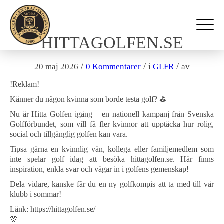
HITTAGOLFEN.SE
/
/
/
20 maj 2026
0 Kommentarer
i
GLFR
av
!Reklam!
Känner du någon kvinna som borde testa golf? ⛳
Nu är Hitta Golfen igång – en nationell kampanj från Svenska
Golfförbundet, som vill få fler kvinnor att upptäcka hur rolig,
social och tillgänglig golfen kan vara.
Tipsa gärna en kvinnlig vän, kollega eller familjemedlem som
inte spelar golf idag att besöka hittagolfen.se. Här finns
inspiration, enkla svar och vägar in i golfens gemenskap!
Dela vidare, kanske får du en ny golfkompis att ta med till vår
klubb i sommar!
Länk: https://hittagolfen.se/
🌸