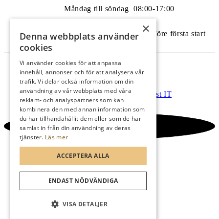
Måndag till söndag 08:00-17:00
×
Vid tävling öppnar shopen 1 timme före första start
Denna webbplats använder
cookies
Vi använder cookies för att anpassa
© Mora golfklubb
innehåll, annonser och för att analysera vår
trafik. Vi delar också information om din
Administration
användning av vår webbplats med våra
Hemsidan levereras av Kust IT
reklam- och analyspartners som kan
kombinera den med annan information som
du har tillhandahållit dem eller som de har
Scroll to top
samlat in från din användning av deras
tjänster.
Läs mer
ACCEPTERA ALLA
ENDAST NÖDVÄNDIGA
VISA DETALJER