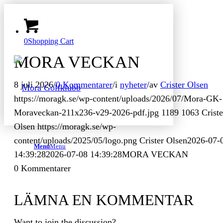
0
Shopping Cart
MORA VECKAN
8 juli 2026
/
0 Kommentarer
/
i
nyheter
/
av
Crister Olsen
https://moragk.se/wp-content/uploads/2026/07/Mora-GK-
Moraveckan-211x236-v29-2026-pdf.jpg
1189
1063
Criste
Olsen
https://moragk.se/wp-
content/uploads/2025/05/logo.png
Crister Olsen
2026-07-
Menu
Menu
14:39:28
2026-07-08 14:39:28
MORA VECKAN
0
Kommentarer
LÄMNA EN KOMMENTAR
Want to join the discussion?