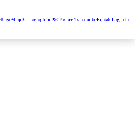
lingar
Shop
Restaurang
Info PSC
Partners
Träna
Junior
Kontakt
Logga In