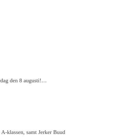
ördag den 8 augusti!…
i A-klassen, samt Jerker Buud