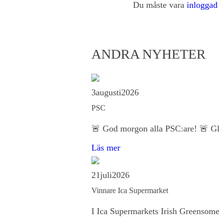
Du måste vara
inloggad
ANDRA NYHETER
3
augusti
2026
PSC
🚨 God morgon alla PSC:are! 🚨 Glö
Läs mer
21
juli
2026
Vinnare Ica Supermarket
I Ica Supermarkets Irish Greensome