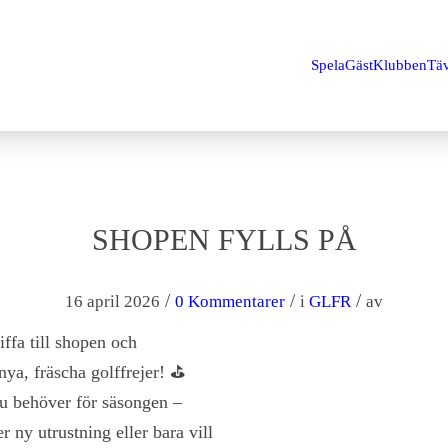
Spela
Gäst
Klubben
Täv
SHOPEN FYLLS PÅ
/
/
/
16 april 2026
0 Kommentarer
i
GLFR
av
piffa till shopen och
ya, fräscha golffrejer! ⛳️
 du behöver för säsongen –
r ny utrustning eller bara vill