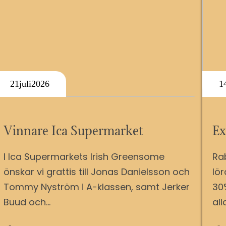
21
Juli
2026
1
Vinnare Ica Supermarket
Ex
I Ica Supermarkets Irish Greensome
Ra
önskar vi grattis till Jonas Danielsson och
lö
Tommy Nyström i A-klassen, samt Jerker
30
Buud och…
all