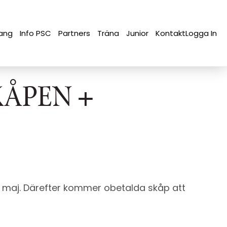
ang
Info PSC
Partners
Träna
Junior
Kontakt
Logga In
KÅPEN +
31 maj. Därefter kommer obetalda skåp att