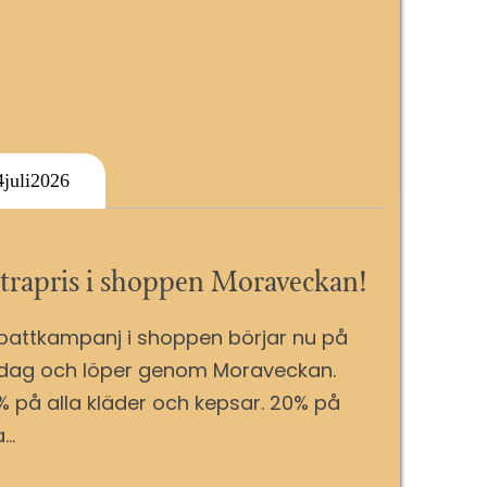
4
Juli
2026
trapris i shoppen Moraveckan!
battkampanj i shoppen börjar nu på
rdag och löper genom Moraveckan.
% på alla kläder och kepsar. 20% på
a…