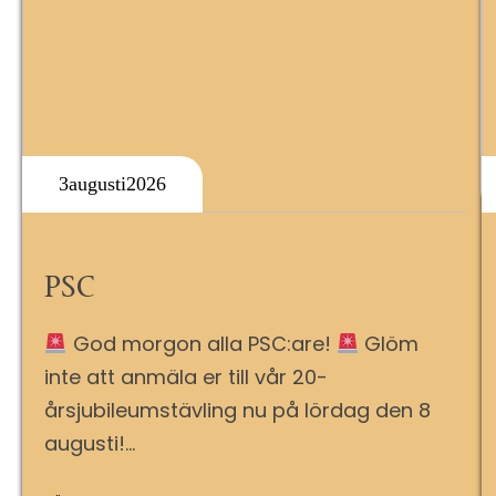
3
Augusti
2026
PSC
God morgon alla PSC:are!
Glöm
inte att anmäla er till vår 20-
årsjubileumstävling nu på lördag den 8
augusti!…