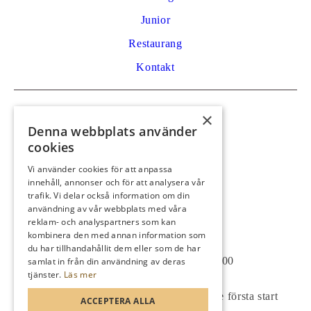
Junior
Restaurang
Kontakt
Kontakt
×
Denna webbplats använder
Golfvägen 53
cookies
792 32 Mora
Vi använder cookies för att anpassa
0250 59 29 91
innehåll, annonser och för att analysera vår
info@moragk.se
trafik. Vi delar också information om din
användning av vår webbplats med våra
reklam- och analyspartners som kan
Öppettider kansli/shop:
kombinera den med annan information som
du har tillhandahållit dem eller som de har
Måndag till söndag 08:00-17:00
samlat in från din användning av deras
tjänster.
Läs mer
Vid tävling öppnar shopen 1 timme före första start
ACCEPTERA ALLA