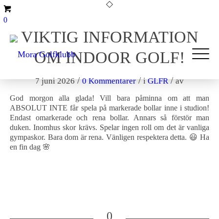
0
VIKTIG INFORMATION
OM INDOOR GOLF!
/
/
/
7 juni 2026
0 Kommentarer
i
GLFR
av
God morgon alla glada! Vill bara påminna om att man
ABSOLUT INTE får spela på markerade bollar inne i studion!
Endast omarkerade och rena bollar. Annars så förstör man
duken. Inomhus skor krävs. Spelar ingen roll om det är vanliga
gympaskor. Bara dom är rena. Vänligen respektera detta. 😃 Ha
en fin dag 🌸
0