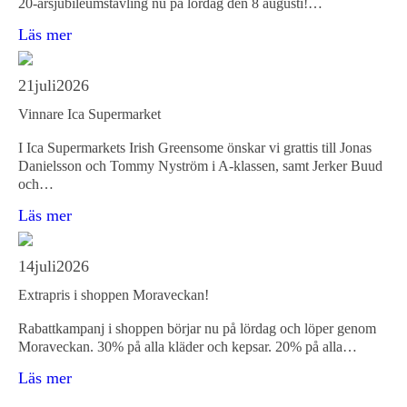
20-årsjubileumstävling nu på lördag den 8 augusti!…
Läs mer
21
juli
2026
Vinnare Ica Supermarket
I Ica Supermarkets Irish Greensome önskar vi grattis till Jonas
Danielsson och Tommy Nyström i A-klassen, samt Jerker Buud
och…
Läs mer
14
juli
2026
Extrapris i shoppen Moraveckan!
Rabattkampanj i shoppen börjar nu på lördag och löper genom
Moraveckan. 30% på alla kläder och kepsar. 20% på alla…
Läs mer