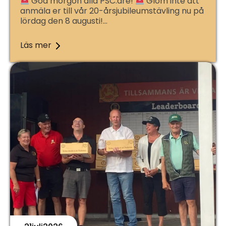
God morgon alla PSC:are!
Glöm inte att
anmäla er till vår 20-årsjubileumstävling nu på
lördag den 8 augusti!…
Läs mer