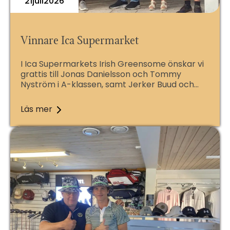
21
Juli
2026
Vinnare Ica Supermarket
I Ica Supermarkets Irish Greensome önskar vi
grattis till Jonas Danielsson och Tommy
Nyström i A-klassen, samt Jerker Buud och…
Läs mer