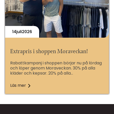
14
Juli
2026
Extrapris i shoppen Moraveckan!
Rabattkampanj i shoppen börjar nu på lördag
och löper genom Moraveckan. 30% på alla
kläder och kepsar. 20% på alla…
Läs mer